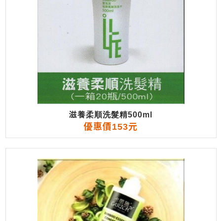
滋養柔順洗髮精500ml
優惠價153元