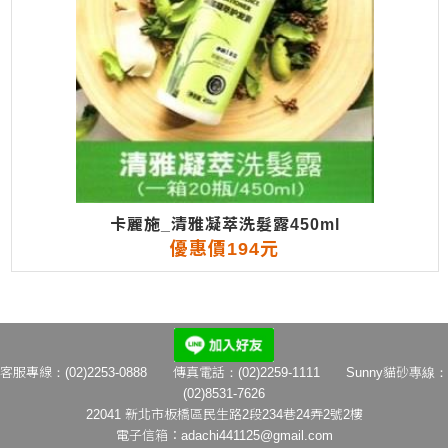
卡麗施_清雅凝萃洗髮露450ml
優惠價194元
客服專線：(02)2253-0888 傳真電話：(02)2259-1111 Sunny貓砂專線：
(02)8531-7626
22041 新北市板橋區民生路2段234巷24弄2號2樓
電子信箱：
adachi441125@gmail.com