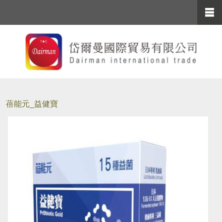
蓓能元_益健寶